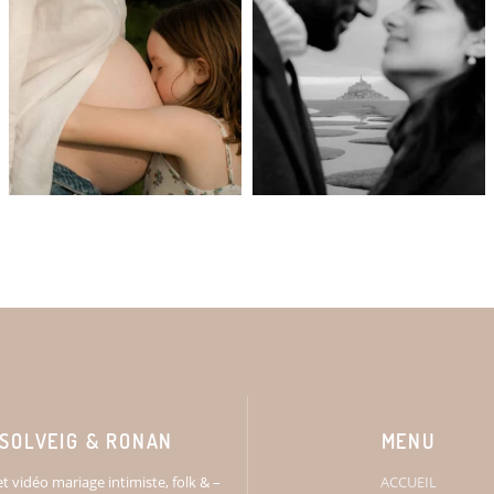
SOLVEIG & RONAN
MENU
t vidéo mariage intimiste, folk & –
ACCUEIL