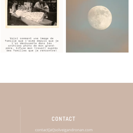
CONTACT
contact[at]solveigandronan.com