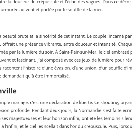
re la douceur du crépuscule et l’écho des vagues. Dans ce décor s
rmurée au vent et portée par le souffle de la mer.
 la beauté brute et la sincérité de cet instant. Le couple, incarné pa
offrait une présence vibrante, entre douceur et intensité. Chaque
ée par la lumière du soir. À Saint-Pair-sur-Mer, le ciel embrasé pa
vant et fascinant. J’ai composé avec ces jeux de lumière pour ré
hés racontent l’histoire d’une évasion, d’une union, d’un souffle d’i
ne demandait qu’à être immortalisé.
ville
mple mariage, c’est une déclaration de liberté. Ce
shooting
, organ
exion profonde. Pendant deux jours, la Normandie s’est faite écri
aises majestueuses et leur horizon infini, ont été les témoins silen
l’infini, et le ciel les scellait dans l’or du crépuscule. Puis, lorsq