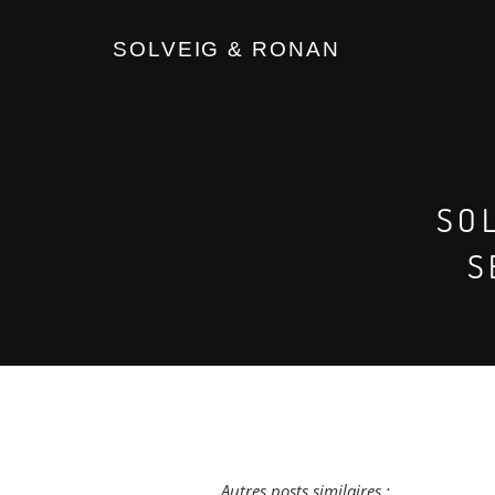
SOLVEIG & RONAN
SO
S
Autres posts similaires :