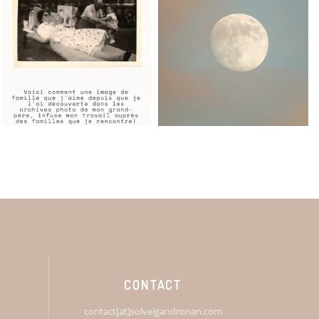
CONTACT
contact[at]solveigandronan.com