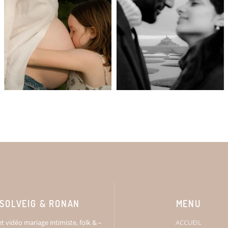
SOLVEIG & RONAN
MENU
t vidéo mariage intimiste, folk & –
ACCUEIL