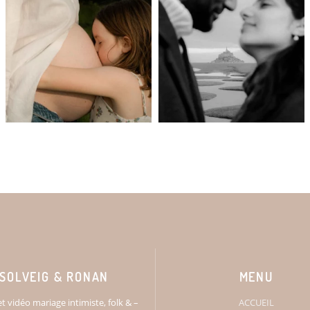
SOLVEIG & RONAN
MENU
t vidéo mariage intimiste, folk & –
ACCUEIL