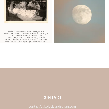
CONTACT
contact[at]solveigandronan.com