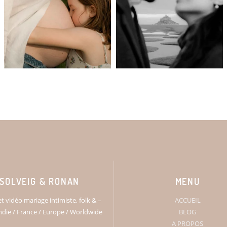
SOLVEIG & RONAN
MENU
t vidéo mariage intimiste, folk & –
ACCUEIL
ie / France / Europe / Worldwide
BLOG
A PROPOS