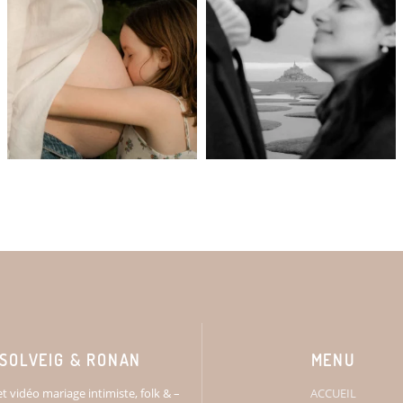
SOLVEIG & RONAN
MENU
t vidéo mariage intimiste, folk & –
ACCUEIL