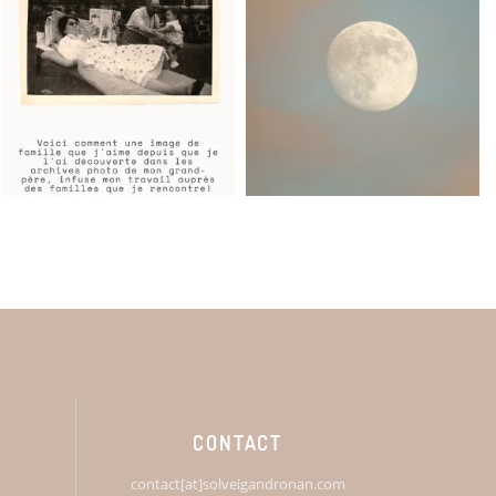
CONTACT
contact[at]solveigandronan.com