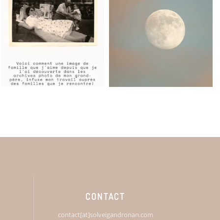
CONTACT
contact[at]solveigandronan.com