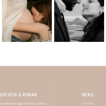
SOLVEIG & RONAN
MENU
t vidéo mariage intimiste, folk & –
ACCUEIL