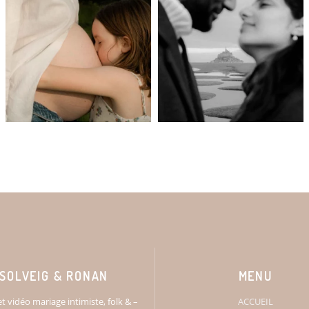
SOLVEIG & RONAN
MENU
t vidéo mariage intimiste, folk & –
ACCUEIL