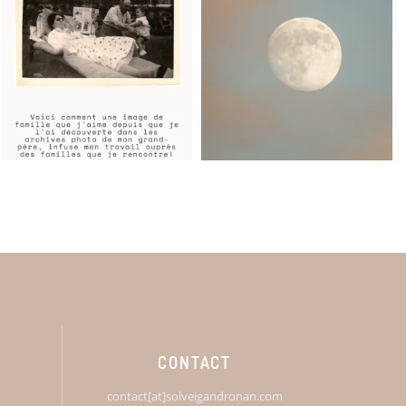
CONTACT
contact[at]solveigandronan.com