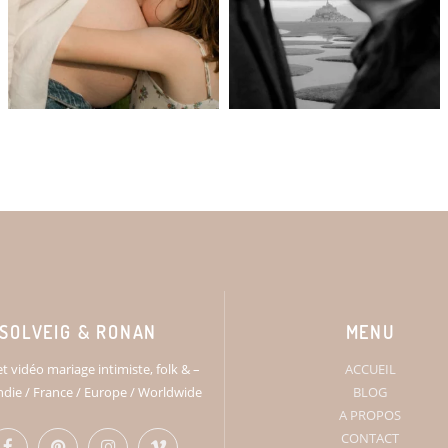
SOLVEIG & RONAN
MENU
t vidéo mariage intimiste, folk & –
ACCUEIL
ie / France / Europe / Worldwide
BLOG
A PROPOS
CONTACT