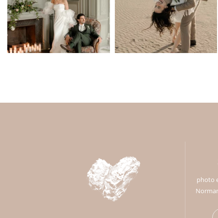
photo e
Normand