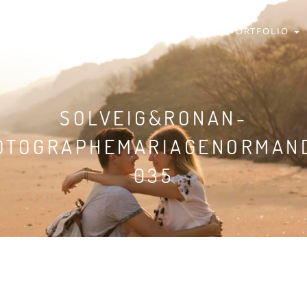
HOME
S&R
PORTFOLIO
SOLVEIG&RONAN-
OTOGRAPHEMARIAGENORMAND
035