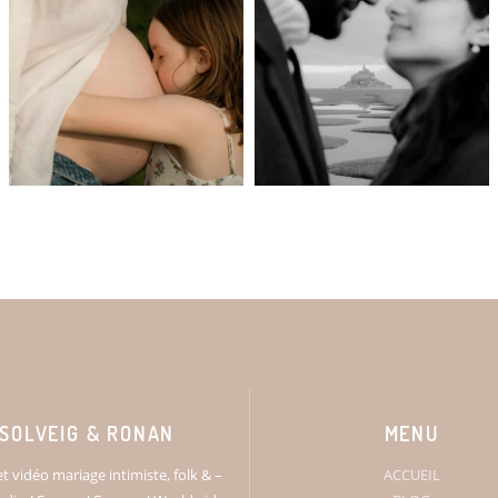
SOLVEIG & RONAN
MENU
t vidéo mariage intimiste, folk & –
ACCUEIL