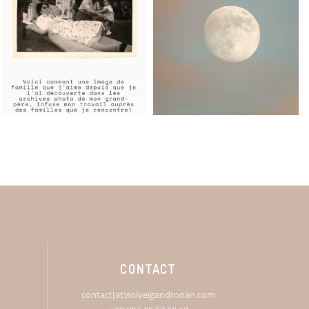
CONTACT
contact[at]solveigandronan.com