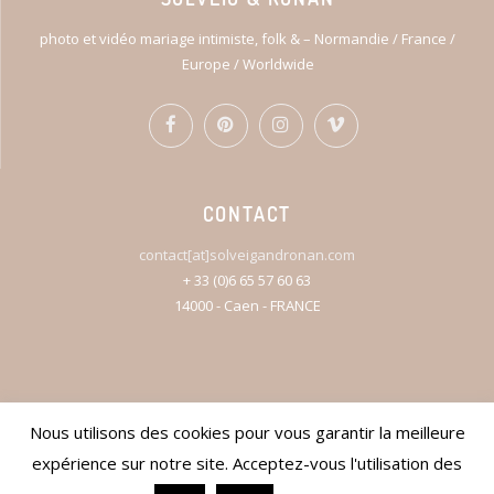
photo et vidéo mariage intimiste, folk & – Normandie / France /
Europe / Worldwide
CONTACT
contact[at]solveigandronan.com
+ 33 (0)6 65 57 60 63
14000 - Caen - FRANCE
Nous utilisons des cookies pour vous garantir la meilleure
© 2026
SOLVEIG & RONAN / WEDDING / ELOPEMENT / COUPLE
expérience sur notre site. Acceptez-vous l'utilisation des
PHOTOGRAPHY AND FILM
. WEBDESIGN
TONY OHEIX
.